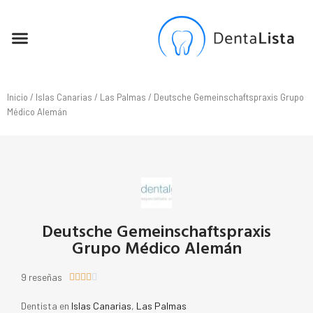
SEO PARA DENTISTAS
Inicio
/
Islas Canarias
/
Las Palmas
/ Deutsche Gemeinschaftspraxis Grupo
Médico Alemán
Deutsche Gemeinschaftspraxis
Grupo Médico Alemán
9 reseñas





Dentista en
Islas Canarias
,
Las Palmas