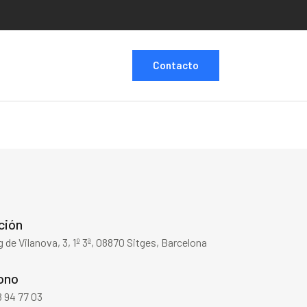
Contacto
ción
 de Vilanova, 3, 1º 3ª, 08870 Sitges, Barcelona
ono
 94 77 03