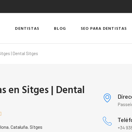
DENTISTAS
BLOG
SEO PARA DENTISTAS
itges | Dental Sitges
s en Sitges | Dental
Direc
Passeig

Teléf
lona
,
Cataluña
,
Sitges
+34 938