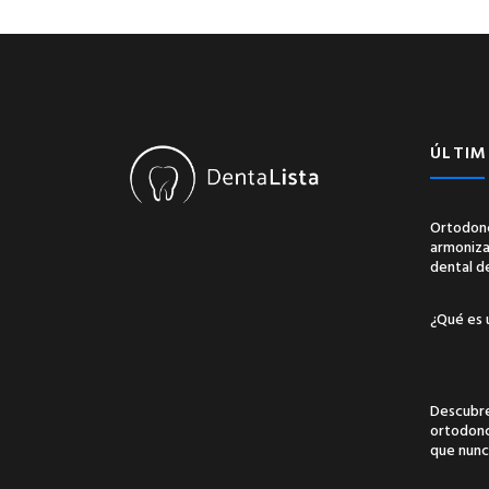
ÚLTIM
Ortodonc
armonizac
dental d
¿Qué es 
Descubre
ortodonci
que nunc