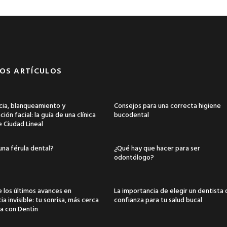
OS ARTÍCULOS
ia, blanqueamiento y
Consejos para una correcta higiene
ión facial: la guía de una clínica
bucodental
e Ciudad Lineal
una férula dental?
¿Qué hay que hacer para ser
odontólogo?
 los últimos avances en
La importancia de elegir un dentista
a invisible: tu sonrisa, más cerca
confianza para tu salud bucal
a con Dentin