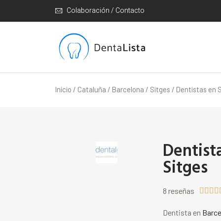
Colaboración / Contacto
Inicio
/
Cataluña
/
Barcelona
/
Sitges
/ Dentistas en S
Dentista
Sitges
8 reseñas




Dentista en
Barce