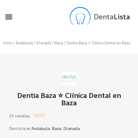
SEO PARA DENTISTAS
Inicio
/
Andalucía
/
Granada
/
Baza
/ Dentia Baza ⭐ Clínica Dental en Baza
Dentia Baza ⭐ Clínica Dental en
Baza
24 reseñas





Dentista en
Andalucía
,
Baza
,
Granada