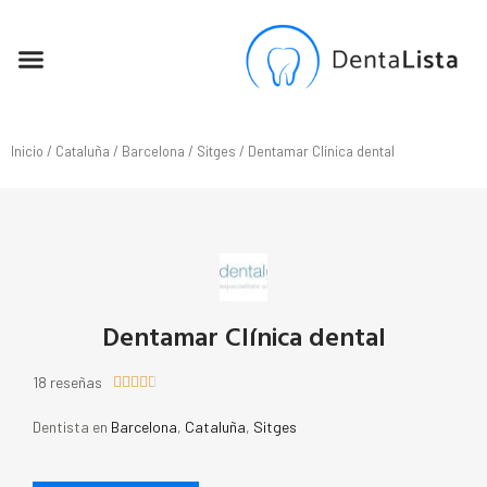
SEO PARA DENTISTAS
Inicio
/
Cataluña
/
Barcelona
/
Sitges
/ Dentamar Clínica dental
Dentamar Clínica dental
18 reseñas





Dentista en
Barcelona
,
Cataluña
,
Sitges