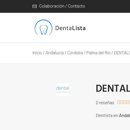
Colaboración / Contacto
Inicio
/
Andalucía
/
Córdoba
/
Palma del Río
/ DENTALS
DENTALS
2 reseñas




Dentista en
Andal