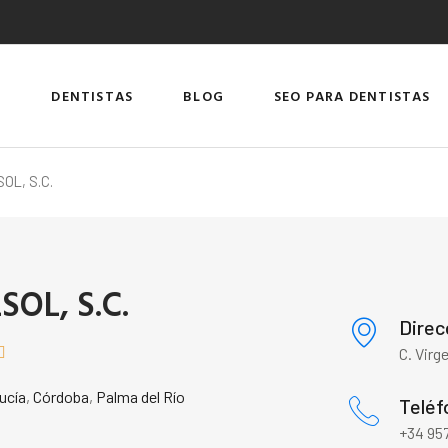
DENTISTAS
BLOG
SEO PARA DENTISTAS
OL, S.C.
OL, S.C.
Direc

C. Virg
ucía
,
Córdoba
,
Palma del Río
Teléf
+34 957