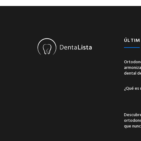
ÚLTIM
Ortodonc
armonizac
dental d
¿Qué es 
Descubre
ortodonci
que nunc