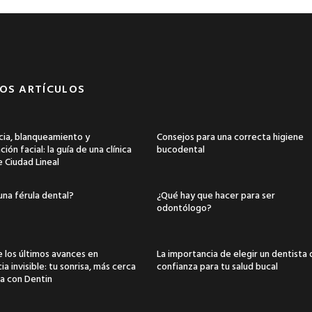
OS ARTÍCULOS
ia, blanqueamiento y
Consejos para una correcta higiene
ión facial: la guía de una clínica
bucodental
e Ciudad Lineal
una férula dental?
¿Qué hay que hacer para ser
odontólogo?
 los últimos avances en
La importancia de elegir un dentista
a invisible: tu sonrisa, más cerca
confianza para tu salud bucal
a con Dentin