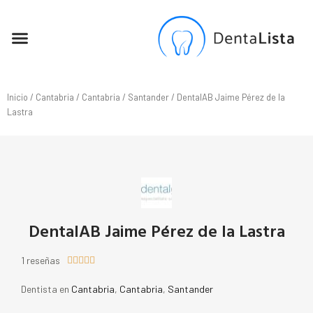
SEO PARA DENTISTAS
Inicio
/
Cantabria
/
Cantabria
/
Santander
/ DentalAB Jaime Pérez de la
Lastra
DentalAB Jaime Pérez de la Lastra
1 reseñas





Dentista en
Cantabria
,
Cantabria
,
Santander