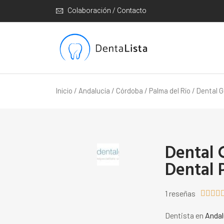
Colaboración / Contacto
Inicio
/
Andalucía
/
Córdoba
/
Palma del Río
/ Dental G
Dental 
Dental 
1 reseñas




Dentista en
Andal