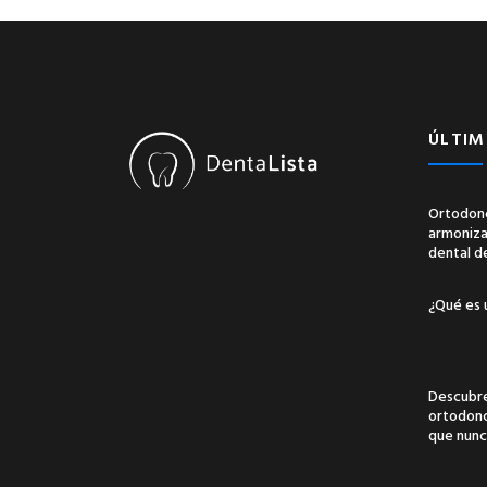
ÚLTIM
Ortodonc
armonizac
dental d
¿Qué es 
Descubre
ortodonci
que nunc