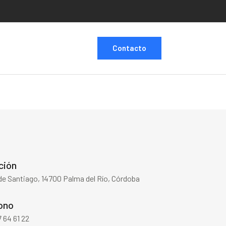
Contacto
ción
de Santiago, 14700 Palma del Río, Córdoba
ono
 64 61 22