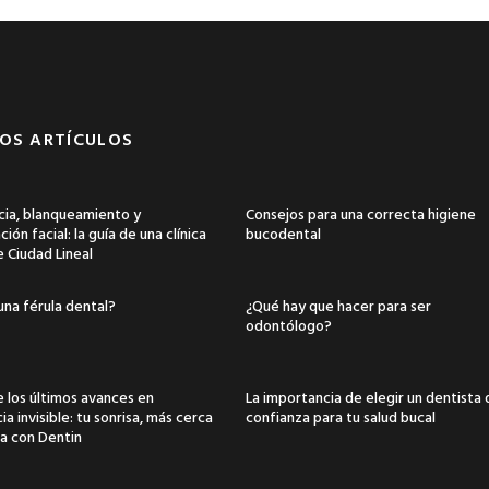
OS ARTÍCULOS
ia, blanqueamiento y
Consejos para una correcta higiene
ión facial: la guía de una clínica
bucodental
e Ciudad Lineal
una férula dental?
¿Qué hay que hacer para ser
odontólogo?
 los últimos avances en
La importancia de elegir un dentista
a invisible: tu sonrisa, más cerca
confianza para tu salud bucal
a con Dentin