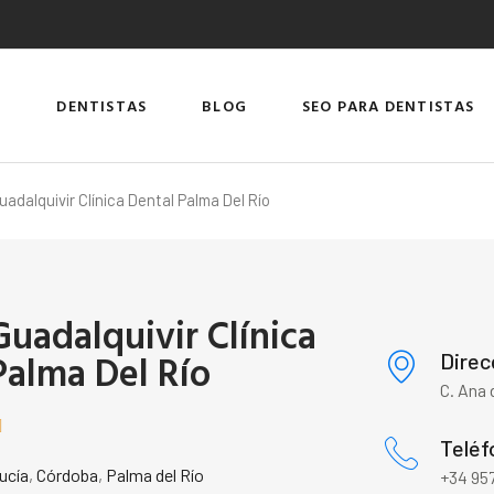
DENTISTAS
BLOG
SEO PARA DENTISTAS
uadalquivir Clínica Dental Palma Del Río
Guadalquivir Clínica
Palma Del Río
Direc
C. Ana 

Teléf
ucía
,
Córdoba
,
Palma del Río
+34 957