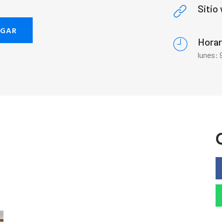
Sitio
EGAR
Horar
lunes: 