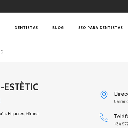
DENTISTAS
BLOG
SEO PARA DENTISTAS
IC
-ESTÈTIC
Direc

Carrer 
uña
,
Figueres
,
Girona
Teléf
+34 972