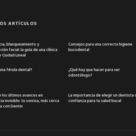
OS ARTÍCULOS
ia, blanqueamiento y
Consejos para una correcta higiene
ión facial: la guía de una clínica
bucodental
e Ciudad Lineal
una férula dental?
¿Qué hay que hacer para ser
odontólogo?
 los últimos avances en
La importancia de elegir un dentista
a invisible: tu sonrisa, más cerca
confianza para tu salud bucal
a con Dentin