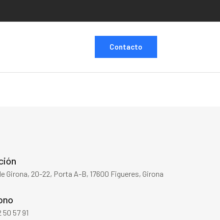
Contacto
ción
de Girona, 20-22, Porta A-B, 17600 Figueres, Girona
ono
 50 57 91