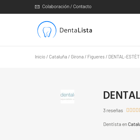
Colaboración / Contacto
Inicio
/
Cataluña
/
Girona
/
Figueres
/ DENTAL-ESTÈT
DENTAL
3 reseñas




Dentista en
Catal