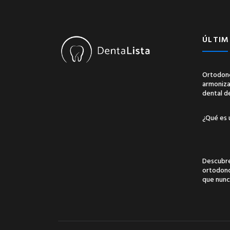
ÚLTIM
Ortodonc
armonizac
dental d
¿Qué es 
Descubre
ortodonci
que nunc