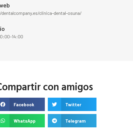
 web
//dentalcompany.es/clinica-dental-osuna/
io
 10:00–14:00
Compartir con amigos
Facebook
Twitter
WhatsApp
Telegram