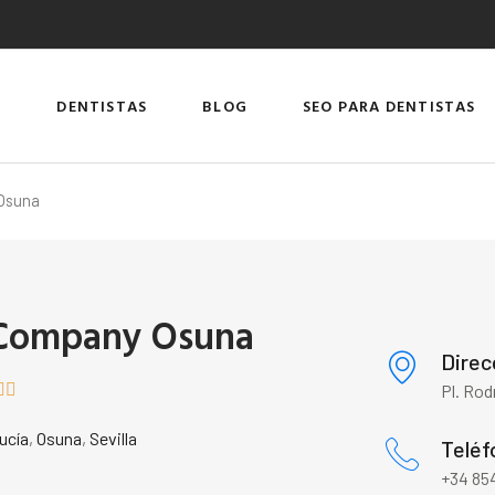
DENTISTAS
BLOG
SEO PARA DENTISTAS
Osuna
 Company Osuna
Direc


Pl. Rod
ucía
,
Osuna
,
Sevilla
Teléf
+34 854