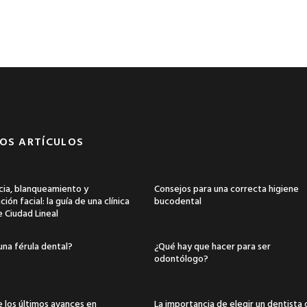
OS ARTÍCULOS
ia, blanqueamiento y
Consejos para una correcta higiene
ión facial: la guía de una clínica
bucodental
e Ciudad Lineal
una férula dental?
¿Qué hay que hacer para ser
odontólogo?
 los últimos avances en
La importancia de elegir un dentista