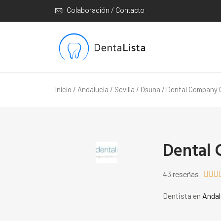
Colaboración / Contacto
Inicio
/
Andalucía
/
Sevilla
/
Osuna
/ Dental Company 
Dental
43 reseñas



Dentista en
Andal