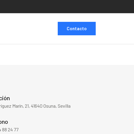
Contacto
ción
ríguez Marín, 21, 41640 Osuna, Sevilla
ono
 88 24 77