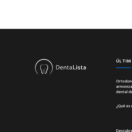
ÚLTIM
Ortodonc
armonizac
dental d
¿Qué es 
Descubre