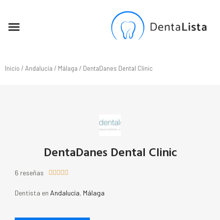
SEO PARA DENTISTAS
Inicio
/
Andalucía
/
Málaga
/ DentaDanes Dental Clinic
DentaDanes Dental Clinic
6 reseñas





Dentista en
Andalucía
,
Málaga