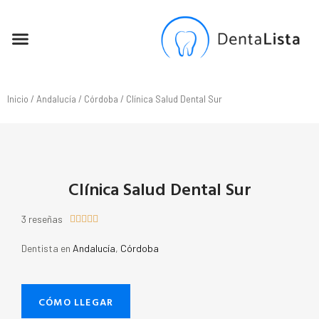
SEO PARA DENTISTAS
Inicio
/
Andalucía
/
Córdoba
/ Clínica Salud Dental Sur
Clínica Salud Dental Sur
3 reseñas





Dentista en
Andalucía
,
Córdoba
CÓMO LLEGAR