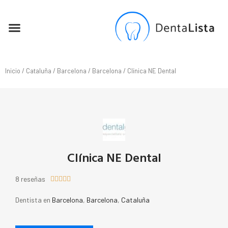
SEO PARA DENTISTAS
Inicio
/
Cataluña
/
Barcelona
/
Barcelona
/ Clínica NE Dental
Clínica NE Dental
8 reseñas





Dentista en
Barcelona
,
Barcelona
,
Cataluña