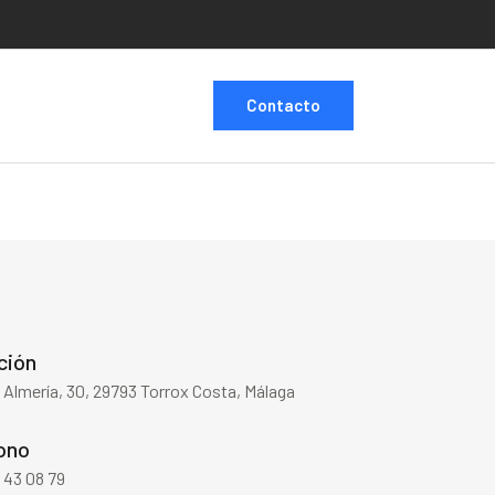
Contacto
ción
e Almería, 30, 29793 Torrox Costa, Málaga
ono
 43 08 79