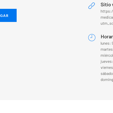
Sitio
https:/
EGAR
medica
utm_so
Horar
lunes:
martes
miérco
jueves
vierne
sábado
doming