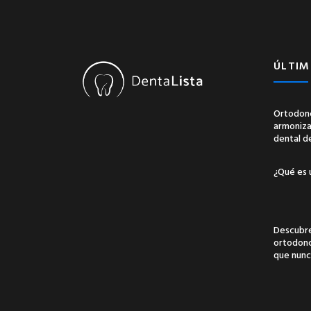
ÚLTIM
Ortodonc
armonizac
dental d
¿Qué es 
Descubre
ortodonci
que nunc