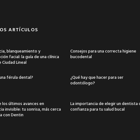
OS ARTÍCULOS
ia, blanqueamiento y
Consejos para una correcta higiene
ión facial: la guía de una clínica
bucodental
e Ciudad Lineal
una férula dental?
¿Qué hay que hacer para ser
odontólogo?
 los últimos avances en
La importancia de elegir un dentista
a invisible: tu sonrisa, más cerca
confianza para tu salud bucal
a con Dentin