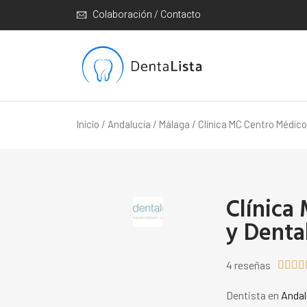
Colaboración / Contacto
Inicio
/
Andalucía
/
Málaga
/ Clínica MC Centro Médico
Clínica
y Denta
4 reseñas




Dentista en
Andal