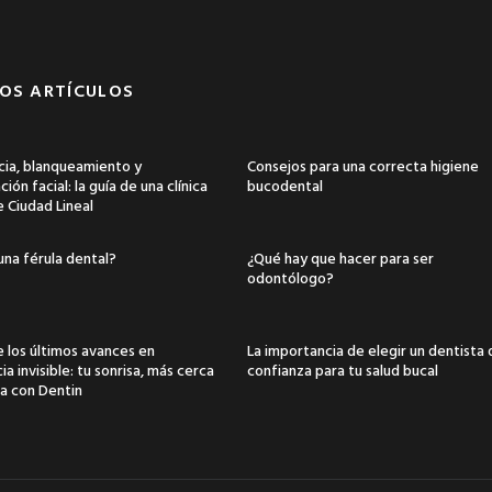
OS ARTÍCULOS
ia, blanqueamiento y
Consejos para una correcta higiene
ión facial: la guía de una clínica
bucodental
e Ciudad Lineal
una férula dental?
¿Qué hay que hacer para ser
odontólogo?
 los últimos avances en
La importancia de elegir un dentista
a invisible: tu sonrisa, más cerca
confianza para tu salud bucal
a con Dentin