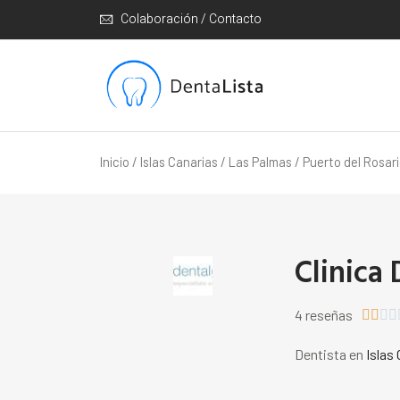
Colaboración / Contacto
Inicio
/
Islas Canarias
/
Las Palmas
/
Puerto del Rosar
Clinica 
4 reseñas




Dentista en
Islas