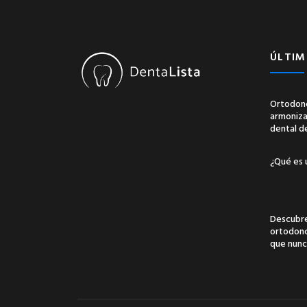
ÚLTIM
Ortodonc
armonizac
dental d
¿Qué es 
Descubre
ortodonci
que nunc