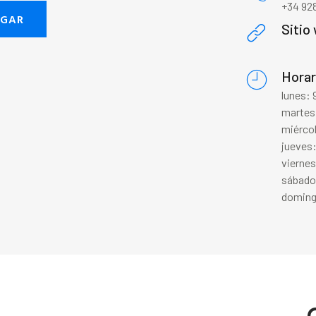
+34 928
EGAR
Sitio
Horar
lunes:
martes
miérco
jueves
vierne
sábado
doming