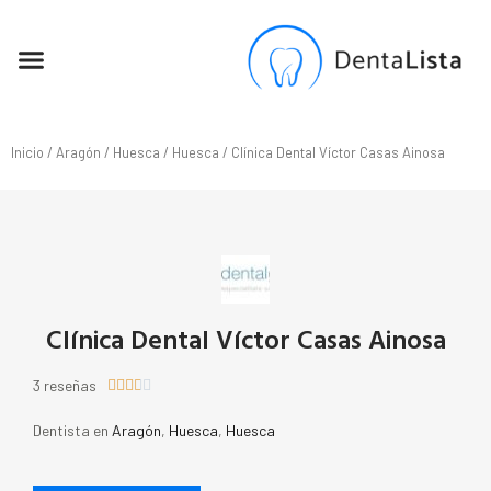
SEO PARA DENTISTAS
Inicio
/
Aragón
/
Huesca
/
Huesca
/ Clínica Dental Víctor Casas Ainosa
Clínica Dental Víctor Casas Ainosa
3 reseñas





Dentista en
Aragón
,
Huesca
,
Huesca