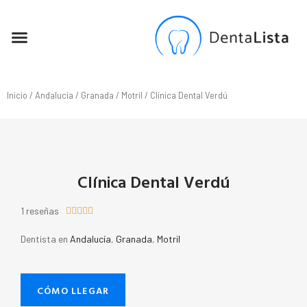
SEO PARA DENTISTAS
Inicio
/
Andalucía
/
Granada
/
Motril
/ Clínica Dental Verdú
Clínica Dental Verdú
1 reseñas





Dentista en
Andalucía
,
Granada
,
Motril
CÓMO LLEGAR