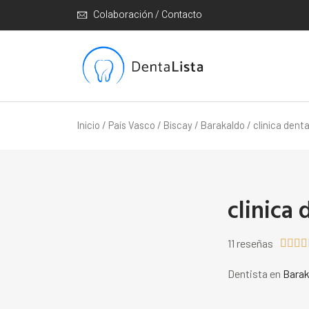
Colaboración / Contacto
Inicio
/
País Vasco
/
Biscay
/
Barakaldo
/ clinica dent
clinica
11 reseñas




Dentista en
Barak