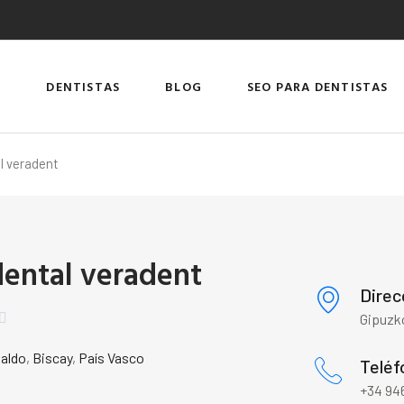
DENTISTAS
BLOG
SEO PARA DENTISTAS
al veradent
 dental veradent
Direc

Gipuzko
aldo
,
Biscay
,
País Vasco
Teléf
+34 946