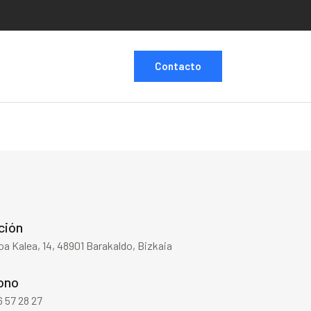
Contacto
ción
a Kalea, 14, 48901 Barakaldo, Bizkaia
ono
 57 28 27