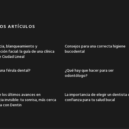
OS ARTÍCULOS
ia, blanqueamiento y
Consejos para una correcta higiene
ión facial: la guía de una clínica
bucodental
e Ciudad Lineal
una férula dental?
¿Qué hay que hacer para ser
odontólogo?
 los últimos avances en
La importancia de elegir un dentista
a invisible: tu sonrisa, más cerca
confianza para tu salud bucal
a con Dentin