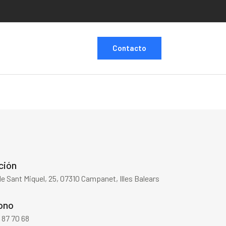
Contacto
ción
de Sant Miquel, 25, 07310 Campanet, Illes Balears
ono
 87 70 68