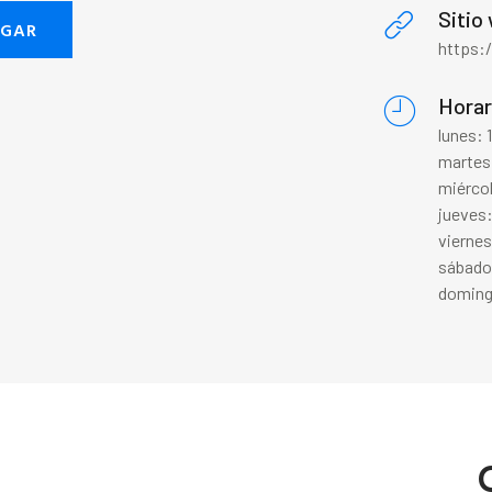
Sitio
EGAR
https:
Horar
lunes:
martes
miérco
jueves
vierne
sábado
doming