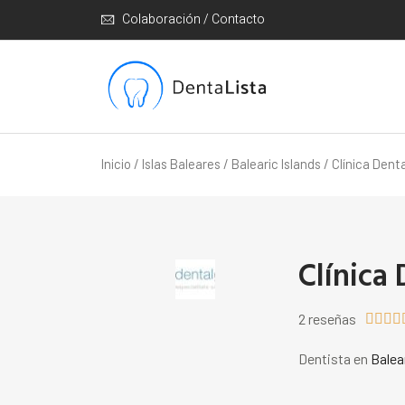
Colaboración / Contacto
Inicio
/
Islas Baleares
/
Balearic Islands
/ Clínica Denta
Clínica 
2 reseñas




Dentista en
Balea