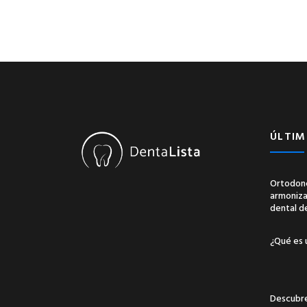
ÚLTIM
Ortodonc
armonizac
dental d
¿Qué es 
Descubre