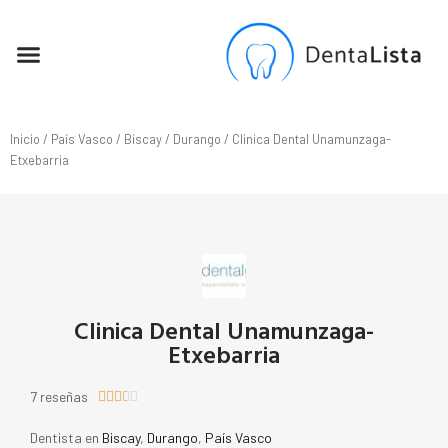
SEO PARA DENTISTAS
Inicio
/
País Vasco
/
Biscay
/
Durango
/ Clinica Dental Unamunzaga-
Etxebarria
Clinica Dental Unamunzaga-
Etxebarria
7 reseñas





Dentista en
Biscay
,
Durango
,
País Vasco