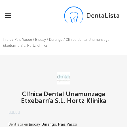
SEO PARA DENTISTAS
Inicio
/
País Vasco
/
Biscay
/
Durango
/ Clínica Dental Unamunzaga
Etxebarría S.L. Hortz Klinika
Clínica Dental Unamunzaga
Etxebarría S.L. Hortz Klinika





Dentista en
Biscay
,
Durango
,
País Vasco