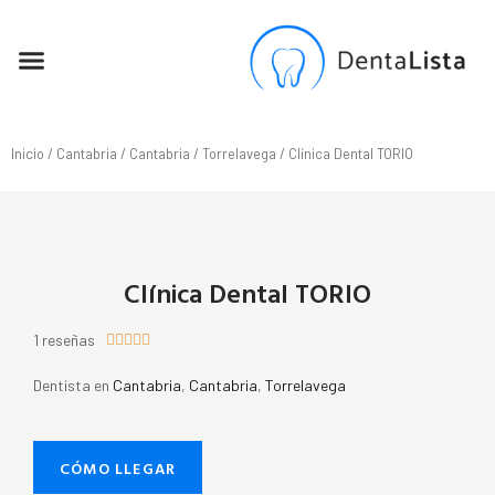
SEO PARA DENTISTAS
Inicio
/
Cantabria
/
Cantabria
/
Torrelavega
/ Clínica Dental TORIO
Clínica Dental TORIO
1 reseñas





Dentista en
Cantabria
,
Cantabria
,
Torrelavega
CÓMO LLEGAR