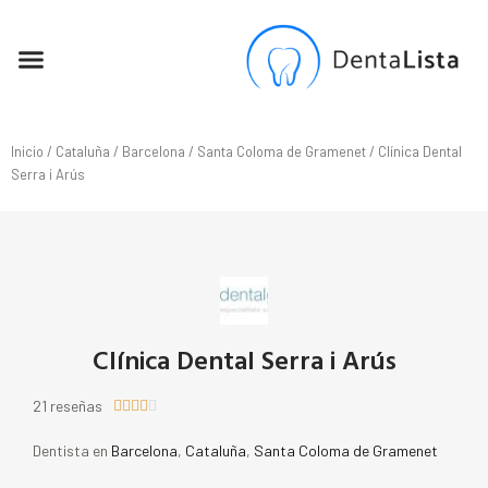
SEO PARA DENTISTAS
Inicio
/
Cataluña
/
Barcelona
/
Santa Coloma de Gramenet
/ Clínica Dental
Serra i Arús
Clínica Dental Serra i Arús
21 reseñas





Dentista en
Barcelona
,
Cataluña
,
Santa Coloma de Gramenet