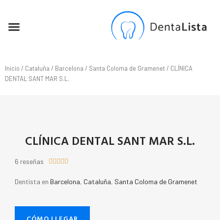
SEO PARA DENTISTAS
Inicio
/
Cataluña
/
Barcelona
/
Santa Coloma de Gramenet
/ CLÍNICA
DENTAL SANT MAR S.L.
CLÍNICA DENTAL SANT MAR S.L.
6 reseñas





Dentista en
Barcelona
,
Cataluña
,
Santa Coloma de Gramenet
CÓMO LLEGAR