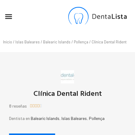
SEO PARA DENTISTAS
Inicio
/
Islas Baleares
/
Balearic Islands
/
Pollença
/ Clínica Dental Rident
Clínica Dental Rident
8 reseñas





Dentista en
Balearic Islands
,
Islas Baleares
,
Pollença