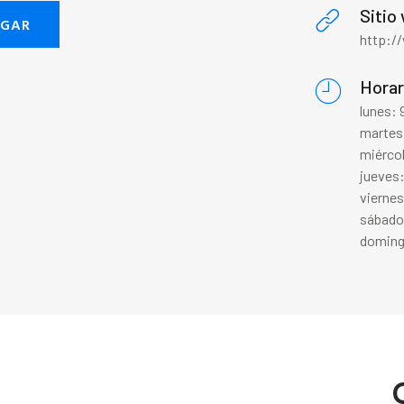
Sitio
EGAR
http:/
Horar
lunes:
martes
miérco
jueves
viernes
sábado
doming