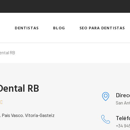
DENTISTAS
BLOG
SEO PARA DENTISTAS
Dental RB
 Dental RB
Direc


San Ant
,
País Vasco
,
Vitoria-Gasteiz
Teléf
+34 945