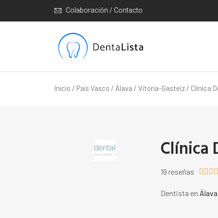
Colaboración / Contacto
Inicio
/
País Vasco
/
Álava
/
Vitoria-Gasteiz
/ Clínica 
Clínica
19 reseñas



Dentista en
Álava