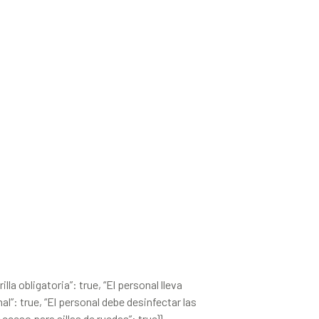
lla obligatoria”: true, “El personal lleva
al”: true, “El personal debe desinfectar las
Acceso para sillas de ruedas”: true}}