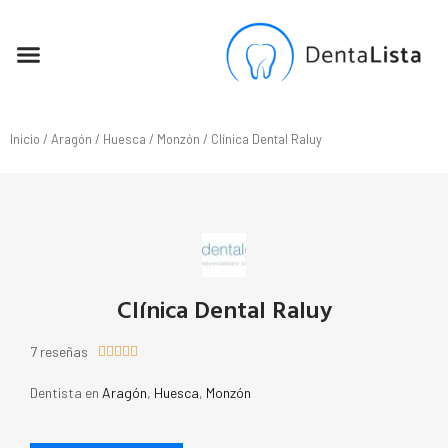
SEO PARA DENTISTAS
Inicio
/
Aragón
/
Huesca
/
Monzón
/ Clínica Dental Raluy
Clínica Dental Raluy
7 reseñas





Dentista en
Aragón
,
Huesca
,
Monzón