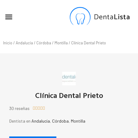
SEO PARA DENTISTAS
Inicio
/
Andalucía
/
Córdoba
/
Montilla
/ Clínica Dental Prieto
Clínica Dental Prieto
30 reseñas





Dentista en
Andalucía
,
Córdoba
,
Montilla