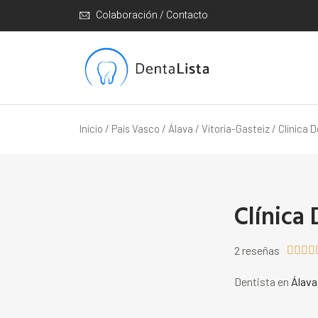
Colaboración / Contacto
Inicio
/
País Vasco
/
Álava
/
Vitoria-Gasteiz
/ Clínica 
Clínica
2 reseñas




Dentista en
Álava