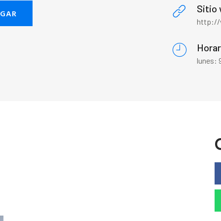
Sitio
EGAR
http:/
Horar
lunes: