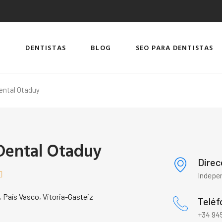
DENTISTAS
BLOG
SEO PARA DENTISTAS
Dental Otaduy
 Dental Otaduy
Direc

Indepen
,
País Vasco
,
Vitoria-Gasteiz
Teléf
+34 945