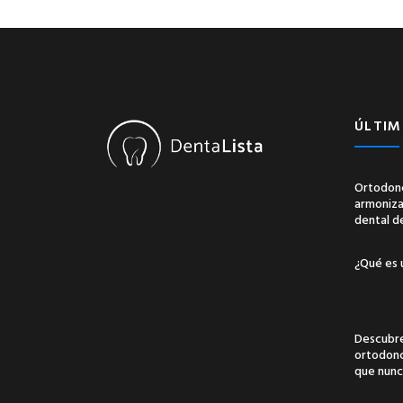
ÚLTIM
Ortodonc
armonizac
dental d
¿Qué es 
Descubre
ortodonci
que nunc