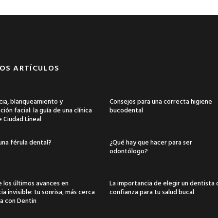
OS ARTÍCULOS
ia, blanqueamiento y
Consejos para una correcta higiene
ión facial: la guía de una clínica
bucodental
e Ciudad Lineal
una férula dental?
¿Qué hay que hacer para ser
odontólogo?
 los últimos avances en
La importancia de elegir un dentista
a invisible: tu sonrisa, más cerca
confianza para tu salud bucal
a con Dentin