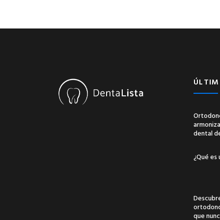
ÚLTIM
Ortodonc
armonizac
dental d
¿Qué es 
Descubre
ortodonci
que nunc