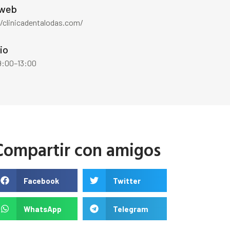
 web
//clinicadentalodas.com/
io
 9:00–13:00
Compartir con amigos
Facebook
Twitter
WhatsApp
Telegram