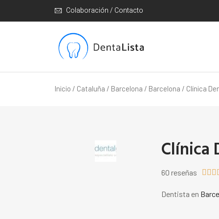
Colaboración / Contacto
Inicio
/
Cataluña
/
Barcelona
/
Barcelona
/ Clínica De
Clínica
60 reseñas



Dentista en
Barce