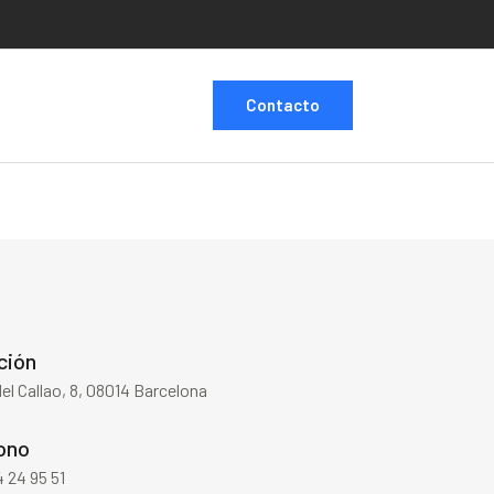
Contacto
ción
del Callao, 8, 08014 Barcelona
ono
 24 95 51