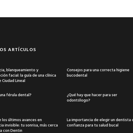
OS ARTÍCULOS
ia, blanqueamiento y
Consejos para una correcta higiene
ión facial: la guía de una clínica
bucodental
e Ciudad Lineal
una férula dental?
¿Qué hay que hacer para ser
odontólogo?
 los últimos avances en
La importancia de elegir un dentista
a invisible: tu sonrisa, más cerca
confianza para tu salud bucal
a con Dentin