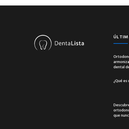
ÚLTIM
Ortodonc
armonizac
dental d
¿Qué es 
Descubre
ortodonci
que nunc