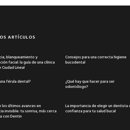
OS ARTÍCULOS
ia, blanqueamiento y
Consejos para una correcta higiene
ión facial: la guía de una clínica
bucodental
e Ciudad Lineal
una férula dental?
¿Qué hay que hacer para ser
odontólogo?
 los últimos avances en
La importancia de elegir un dentista
a invisible: tu sonrisa, más cerca
confianza para tu salud bucal
a con Dentin