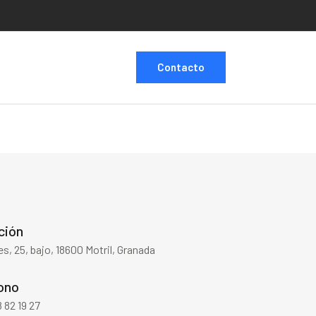
Contacto
ción
es, 25, bajo, 18600 Motril, Granada
ono
 82 19 27