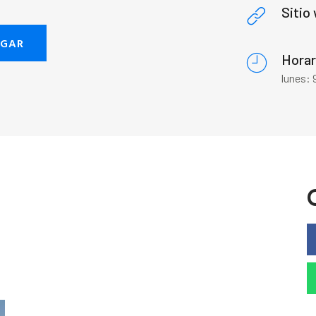
Sitio
EGAR
Horar
lunes: 