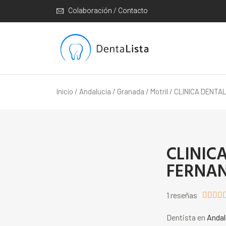
Colaboración / Contacto
Inicio
/
Andalucía
/
Granada
/
Motril
/ CLINICA DENTA
CLINIC
FERNAN
1 reseñas




Dentista en
Andal