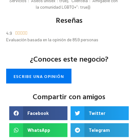
“Servicios”: “Aseos unisex”: true}, “Clientela”: “Amigable con
la comunidad LGBTQ+”: true}}
Reseñas
4.9





Evaluación basada en la opinión de 859 personas
¿Conoces este negocio?
ESCRIBE UNA OPINIÓN
Compartir con amigos
Facebook
Twitter
WhatsApp
Telegram