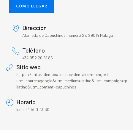
CÓMO LLEGAR
Dirección
Alameda de Capuchinos, numero 27, 29014 Málaga
Teléfono
+34 952 26 51 85
Sitio web
https://naturadent.es/clinicas-dentales-malaga/?
utm_source=google&utm_medium=listing&utm_campaign=gmb
listing&utm_content=capuchinos
Horario
lunes: 10:00–13:30