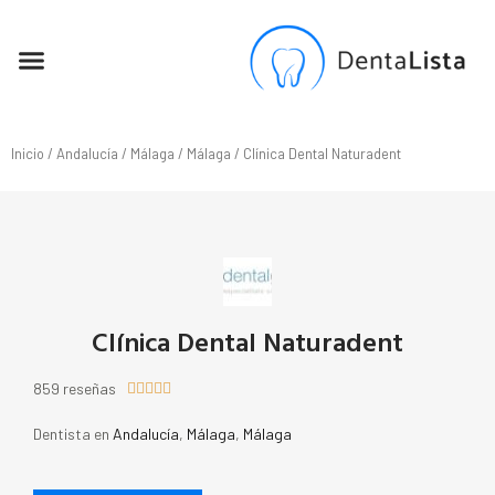
SEO PARA DENTISTAS
Inicio
/
Andalucía
/
Málaga
/
Málaga
/ Clínica Dental Naturadent
Clínica Dental Naturadent
859 reseñas





Dentista en
Andalucía
,
Málaga
,
Málaga