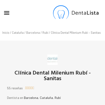
SEO PARA DENTISTAS
Inicio
/
Cataluña
/
Barcelona
/
Rubí
/ Clínica Dental Milenium Rubí – Sanitas
Clínica Dental Milenium Rubí -
Sanitas
55 reseñas





Dentista en
Barcelona
,
Cataluña
,
Rubí