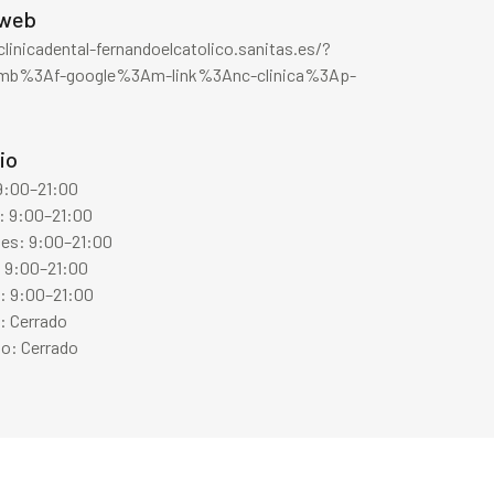
 web
clinicadental-fernandoelcatolico.sanitas.es/?
mb%3Af-google%3Am-link%3Anc-clinica%3Ap-
io
 9:00–21:00
: 9:00–21:00
les: 9:00–21:00
: 9:00–21:00
s: 9:00–21:00
: Cerrado
o: Cerrado