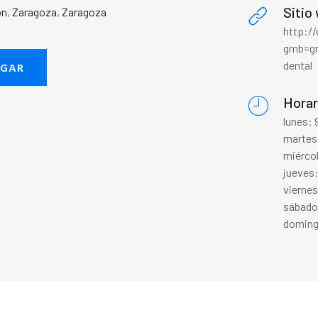
Sitio
ón
,
Zaragoza
,
Zaragoza
http://
gmb=g
dental
EGAR
Horar
lunes:
martes
miérco
jueves
vierne
sábado
doming