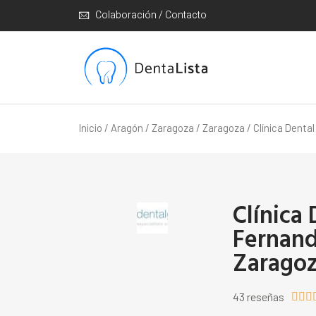
Colaboración / Contacto
Inicio
/
Aragón
/
Zaragoza
/
Zaragoza
/ Clínica Denta
Clínica
Fernand
Zaragoz
43 reseñas


