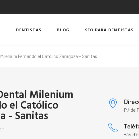
DENTISTAS
BLOG
SEO PARA DENTISTAS
l Milenium Fernando el Católico Zaragoza – Sanitas
 Dental Milenium
o el Católico
Direc
P.º de 
a - Sanitas
Teléf


+34 976