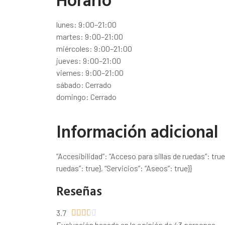
lunes: 9:00–21:00
martes: 9:00–21:00
miércoles: 9:00–21:00
jueves: 9:00–21:00
viernes: 9:00–21:00
sábado: Cerrado
domingo: Cerrado
Información adicional
“Accesibilidad”: “Acceso para sillas de ruedas”: tru
ruedas”: true}, “Servicios”: “Aseos”: true}}
Reseñas
3.7





Evaluación basada en la opinión de 43 personas