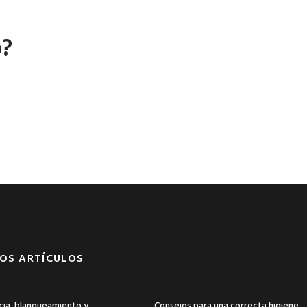
o?
OS ARTÍCULOS
ia, blanqueamiento y
Consejos para una correcta higiene