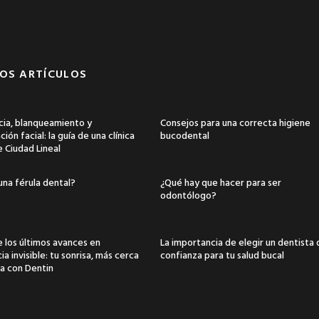
OS ARTÍCULOS
ia, blanqueamiento y
Consejos para una correcta higiene
ión facial: la guía de una clínica
bucodental
e Ciudad Lineal
una férula dental?
¿Qué hay que hacer para ser
odontólogo?
 los últimos avances en
La importancia de elegir un dentista
a invisible: tu sonrisa, más cerca
confianza para tu salud bucal
a con Dentin