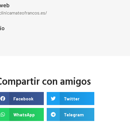
 web
/clinicamateofrancos.es/
io
Compartir con amigos
Facebook
Twitter
WhatsApp
Telegram