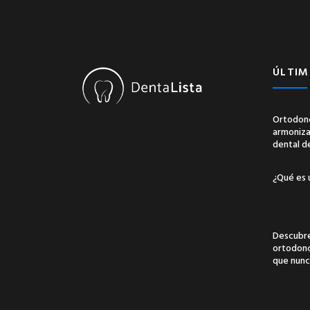
ÚLTIM
Ortodonc
armonizac
dental d
¿Qué es 
Descubre
ortodonci
que nunc