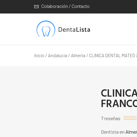
Colaboración / Contacto
Inicio
/
Andalucía
/
Almería
/ CLINICA DENTAL MATEO
CLINIC
FRANCO
7 reseñas




Dentista en
Almer