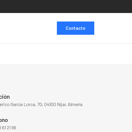
Contacto
ción
erico García Lorca, 70, 04100 Níjar, Almería
ono
 61 21 96