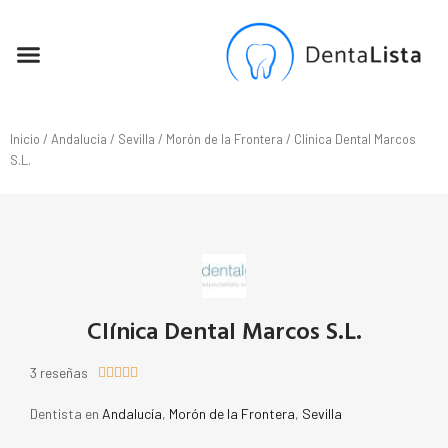
SEO PARA DENTISTAS
Inicio
/
Andalucía
/
Sevilla
/
Morón de la Frontera
/ Clínica Dental Marcos
S.L.
Clínica Dental Marcos S.L.
3 reseñas





Dentista en
Andalucía
,
Morón de la Frontera
,
Sevilla