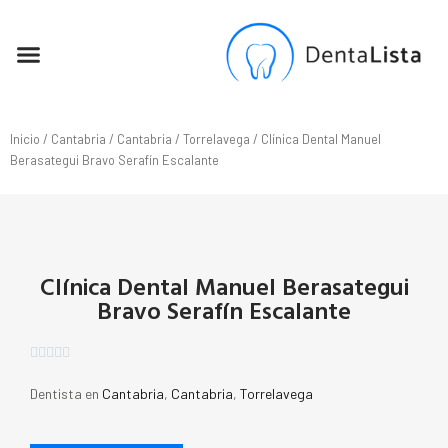
SEO PARA DENTISTAS
Inicio
/
Cantabria
/
Cantabria
/
Torrelavega
/ Clínica Dental Manuel
Berasategui Bravo Serafín Escalante
Clínica Dental Manuel Berasategui
Bravo Serafín Escalante





Dentista en
Cantabria
,
Cantabria
,
Torrelavega