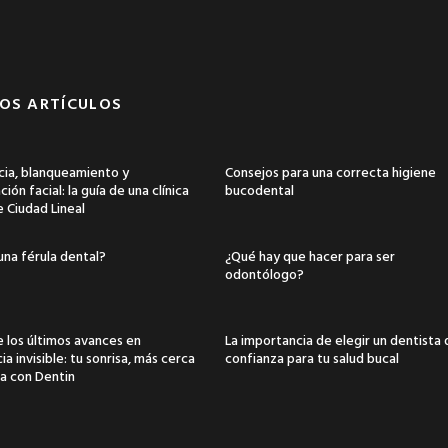
OS ARTÍCULOS
ia, blanqueamiento y
Consejos para una correcta higiene
ión facial: la guía de una clínica
bucodental
e Ciudad Lineal
una férula dental?
¿Qué hay que hacer para ser
odontólogo?
 los últimos avances en
La importancia de elegir un dentista
a invisible: tu sonrisa, más cerca
confianza para tu salud bucal
a con Dentin