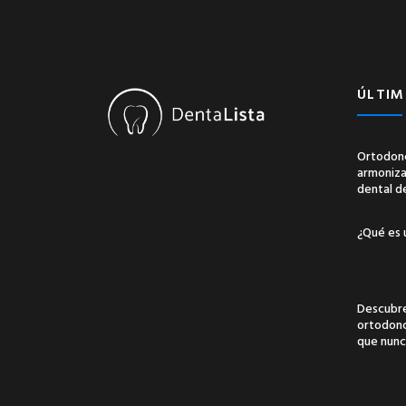
ÚLTIM
Ortodonc
armonizac
dental d
¿Qué es 
Descubre
ortodonci
que nunc