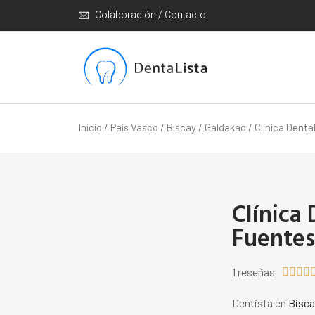
Colaboración / Contacto
Inicio
/
País Vasco
/
Biscay
/
Galdakao
/ Clínica Dent
Clínica
Fuente
1 reseñas




Dentista en
Bisca