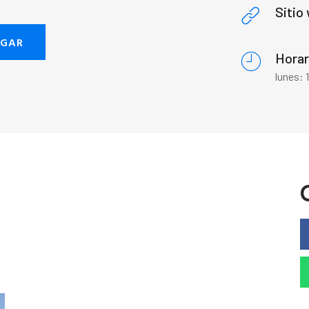
Sitio
EGAR
Horar
lunes: 