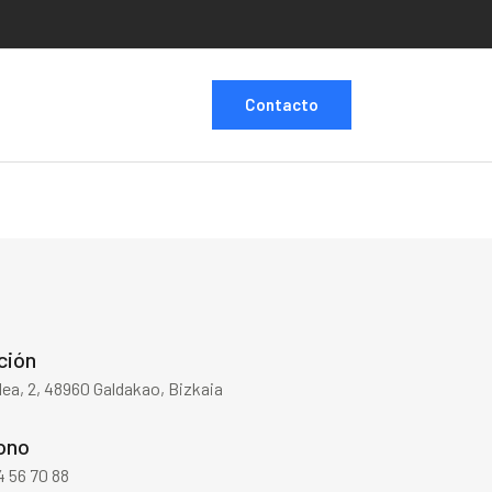
Contacto
ción
lea, 2, 48960 Galdakao, Bizkaia
ono
 56 70 88