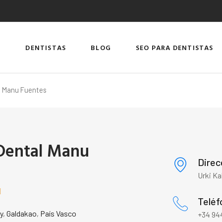
DENTISTAS
BLOG
SEO PARA DENTISTAS
al Manu Fuentes
 Dental Manu
s
Direc
Urki Ka

Teléf
y
,
Galdakao
,
País Vasco
+34 944