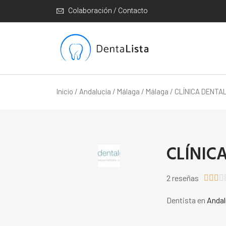
Colaboración / Contacto
Inicio
/
Andalucía
/
Málaga
/
Málaga
/ CLÍNICA DENTA
CLÍNIC
2 reseñas




Dentista en
Andal