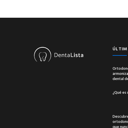
ÚLTIM
Ortodonc
armonizac
dental d
¿Qué es 
Descubre
ortodonci
que nunc