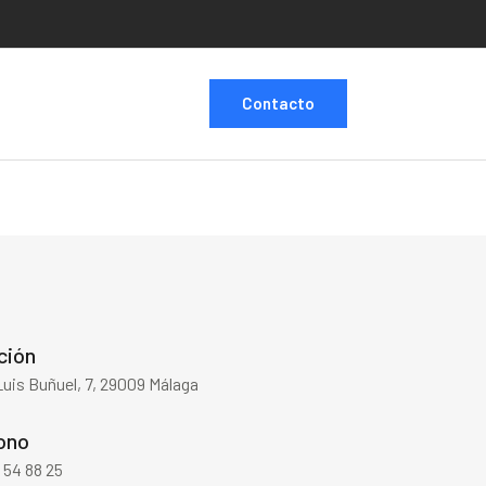
Contacto
ción
Luis Buñuel, 7, 29009 Málaga
ono
 54 88 25