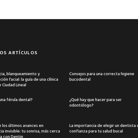
OS ARTÍCULOS
ia, blanqueamiento y
Consejos para una correcta higiene
ión facial: la guía de una clínica
bucodental
e Ciudad Lineal
una férula dental?
¿Qué hay que hacer para ser
odontólogo?
 los últimos avances en
La importancia de elegir un dentista
a invisible: tu sonrisa, más cerca
confianza para tu salud bucal
a con Dentin