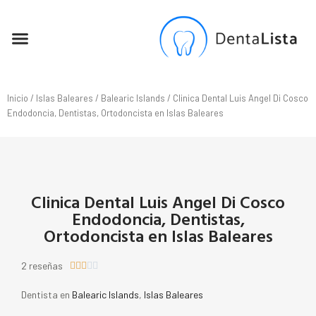
SEO PARA DENTISTAS
Inicio
/
Islas Baleares
/
Balearic Islands
/ Clinica Dental Luis Angel Di Cosco
Endodoncia, Dentistas, Ortodoncista en Islas Baleares
Clinica Dental Luis Angel Di Cosco
Endodoncia, Dentistas,
Ortodoncista en Islas Baleares
2 reseñas





Dentista en
Balearic Islands
,
Islas Baleares