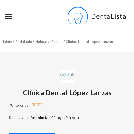
SEO PARA DENTISTAS
Inicio
/
Andalucía
/
Málaga
/
Málaga
/ Clínica Dental López Lanzas
Clínica Dental López Lanzas
76 reseñas





Dentista en
Andalucía
,
Málaga
,
Málaga