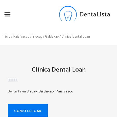
SEO PARA DENTISTAS
Inicio
/
País Vasco
/
Biscay
/
Galdakao
/ Clínica Dental Loan
Clínica Dental Loan





Dentista en
Biscay
,
Galdakao
,
País Vasco
CÓMO LLEGAR