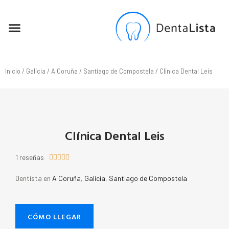
SEO PARA DENTISTAS
Inicio
/
Galícia
/
A Coruña
/
Santiago de Compostela
/ Clínica Dental Leis
Clínica Dental Leis
1 reseñas





Dentista en
A Coruña
,
Galícia
,
Santiago de Compostela
CÓMO LLEGAR