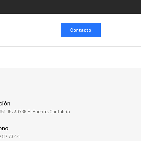
Contacto
ción
151, 15, 39788 El Puente, Cantabria
ono
 87 73 44