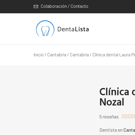
Colaboración / Contacto
Inicio
/
Cantabria
/
Cantabria
/ Clínica dental Laura P
Clínica 
Nozal
5 reseñas




Dentista en
Canta