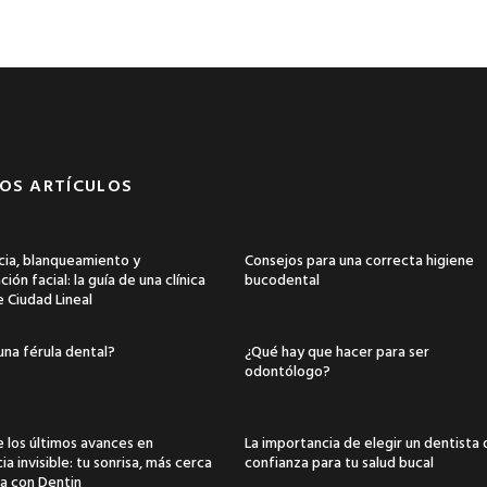
OS ARTÍCULOS
ia, blanqueamiento y
Consejos para una correcta higiene
ión facial: la guía de una clínica
bucodental
e Ciudad Lineal
una férula dental?
¿Qué hay que hacer para ser
odontólogo?
 los últimos avances en
La importancia de elegir un dentista
a invisible: tu sonrisa, más cerca
confianza para tu salud bucal
a con Dentin