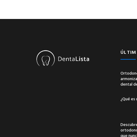
ÚLTIM
Ortodonc
armonizac
dental d
¿Qué es 
Descubre
ortodonci
que nunc