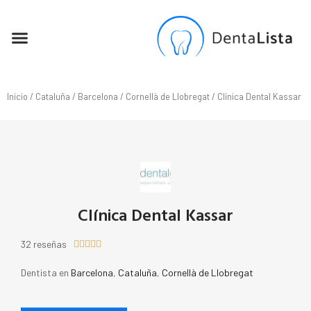
SEO PARA DENTISTAS
Inicio
/
Cataluña
/
Barcelona
/
Cornellà de Llobregat
/ Clínica Dental Kassar
Clínica Dental Kassar
32 reseñas





Dentista en
Barcelona
,
Cataluña
,
Cornellà de Llobregat