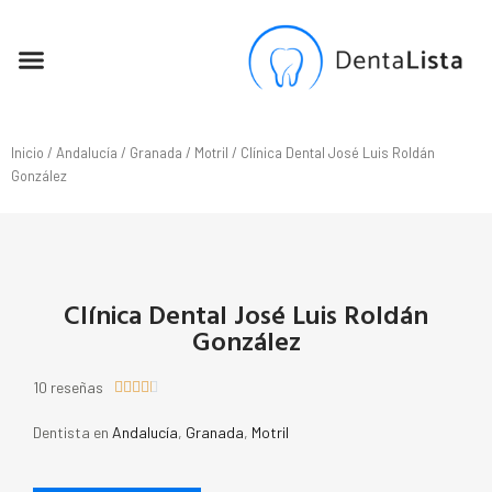
SEO PARA DENTISTAS
Inicio
/
Andalucía
/
Granada
/
Motril
/ Clínica Dental José Luis Roldán
González
Clínica Dental José Luis Roldán
González
10 reseñas





Dentista en
Andalucía
,
Granada
,
Motril