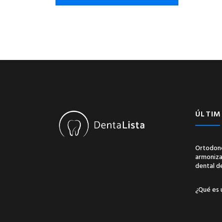
ÚLTIM
Ortodonc
armonizac
dental d
¿Qué es 