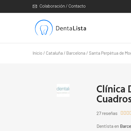
Colaboración / Contacto
Inicio
/
Cataluña
/
Barcelona
/
Santa Perpètua de M
Clínica
Cuadros
27 reseñas



Dentista en
Barce