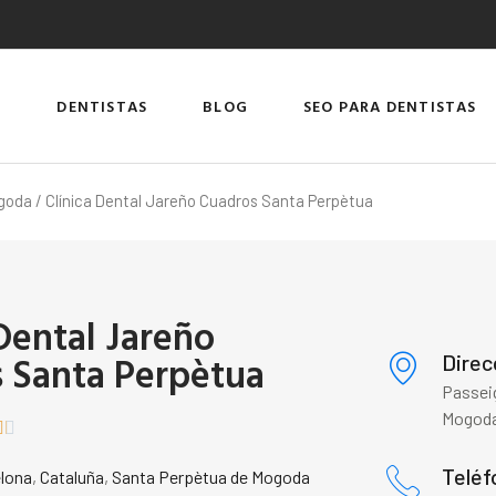
DENTISTAS
BLOG
SEO PARA DENTISTAS
ogoda
/ Clínica Dental Jareño Cuadros Santa Perpètua
 Dental Jareño
 Santa Perpètua
Direc
Passeig
Mogoda


Teléf
lona
,
Cataluña
,
Santa Perpètua de Mogoda