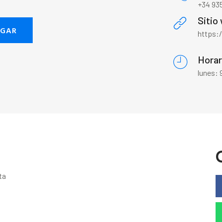
+34 935
Sitio
EGAR
https:
Horar
lunes: 
ta