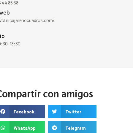
 44 85 58
 web
//clinicajarenocuadros.com/
io
9:30–13:30
Compartir con amigos
Facebook
Twitter
WhatsApp
Telegram