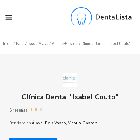
SEO PARA DENTISTAS
Inicio
/
País Vasco
/
Álava
/
Vitoria-Gasteiz
/ Clínica Dental “Isabel Couto”
Clínica Dental "Isabel Couto"
6 reseñas





Dentista en
Álava
,
País Vasco
,
Vitoria-Gasteiz