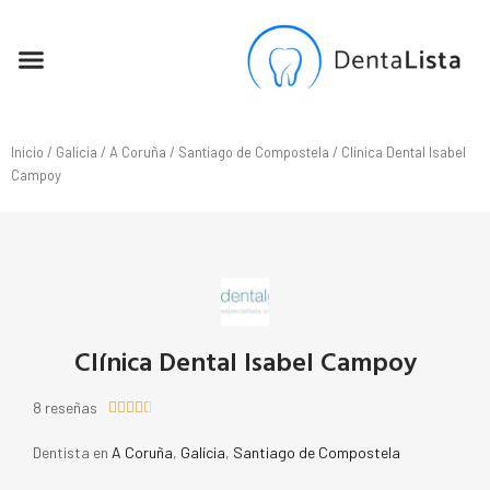
SEO PARA DENTISTAS
Inicio
/
Galícia
/
A Coruña
/
Santiago de Compostela
/ Clínica Dental Isabel
Campoy
Clínica Dental Isabel Campoy
8 reseñas





Dentista en
A Coruña
,
Galícia
,
Santiago de Compostela