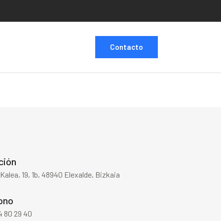
Contacto
ción
Kalea, 19, 1b, 48940 Elexalde, Bizkaia
ono
4 80 29 40