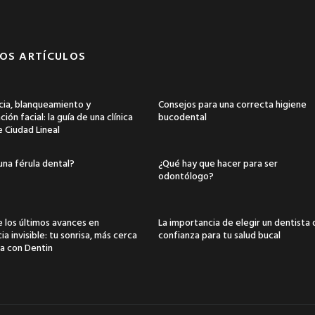
OS ARTÍCULOS
ia, blanqueamiento y
Consejos para una correcta higiene
ión facial: la guía de una clínica
bucodental
e Ciudad Lineal
una férula dental?
¿Qué hay que hacer para ser
odontólogo?
 los últimos avances en
La importancia de elegir un dentista
a invisible: tu sonrisa, más cerca
confianza para tu salud bucal
a con Dentin