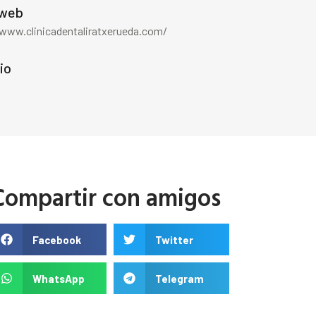
 web
/www.clinicadentaliratxerueda.com/
io
Compartir con amigos
Facebook
Twitter
WhatsApp
Telegram