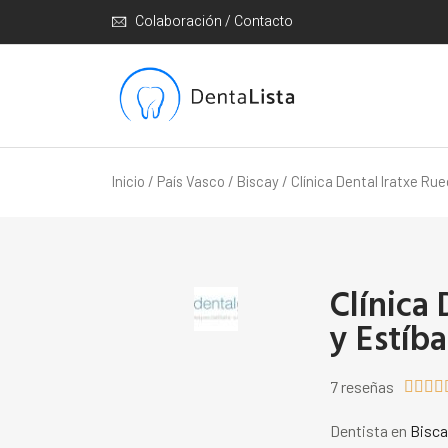
Colaboración / Contacto
Inicio
/
País Vasco
/
Biscay
/ Clínica Dental Iratxe Rue
Clínica
y Estíba
7 reseñas




Dentista en
Bisca