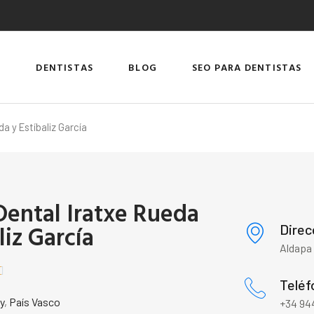
DENTISTAS
BLOG
SEO PARA DENTISTAS
da y Estíbaliz García
 Dental Iratxe Rueda
liz García
Direc
Aldapa 

Teléf
y
,
País Vasco
+34 94