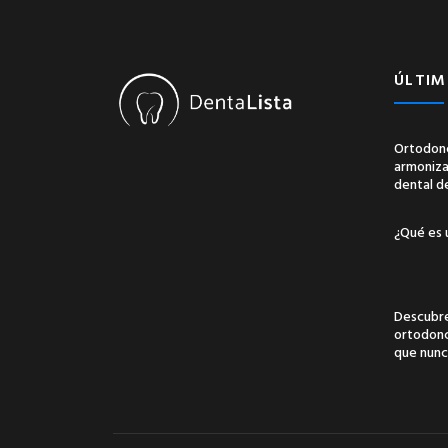
ÚLTIM
Ortodonc
armonizac
dental d
¿Qué es 
Descubre
ortodonci
que nunc