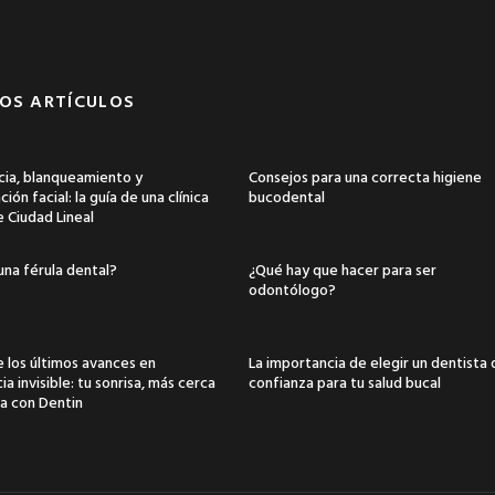
OS ARTÍCULOS
ia, blanqueamiento y
Consejos para una correcta higiene
ión facial: la guía de una clínica
bucodental
e Ciudad Lineal
una férula dental?
¿Qué hay que hacer para ser
odontólogo?
 los últimos avances en
La importancia de elegir un dentista
a invisible: tu sonrisa, más cerca
confianza para tu salud bucal
a con Dentin