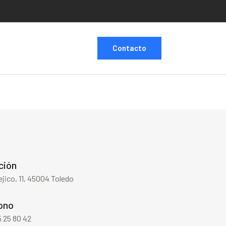
Contacto
ción
ejico, 11, 45004 Toledo
ono
 25 80 42