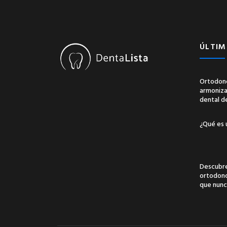
ÚLTIM
Ortodonc
armonizac
dental d
¿Qué es 
Descubre
ortodonci
que nunc