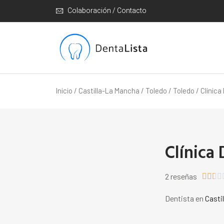
Colaboración / Contacto
Inicio
/
Castilla-La Mancha
/
Toledo
/
Toledo
/ Clínica
Clínica 
2 reseñas




Dentista en
Casti